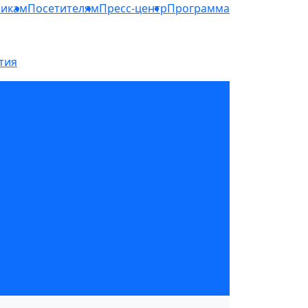
никам
Посетителям
Пресс-центр
Программа
тия