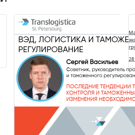
Ма
эк
гр
28