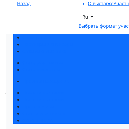
Назад
О выставке
Участ
Ru
Выбрать формат учас
Спикеры 2026
Партнеры и спонсоры
Отзывы о выставке
Стать участником
Стать делегатом
Правила посещения
Новости выставки
Новости выставки
Пресс-релизы
Статьи участников
Фото и видео