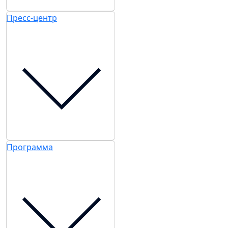
только важные новости выставки и
спецпредложения.
Хочу получать рассылки с информацией для:
Посетителей
Участников
СМИ
Согласен на
обработку
Подписаться
персональных данных
в
на рассылку
соответствии с
Политикой
обработки персональных данных
Согласен на
получение уведомлений
и рекламных сообщений
о выставках
компании MVK