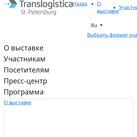
Назад
О
Участн
выставке
Ru
Выбрать формат уч
О выставке
Участникам
Посетителям
Пресс-центр
Программа
О выставке