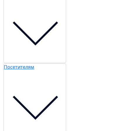
24 августа 2022
Исследовательское агентство M.A. Research -
информационный партнер конференции
24 августа 2022
Сооснователь мультисервисной платформы DIGITAL
VED Анна Фомичева выступит на площадке
конференции
23 августа 2022
...
6
7
8
9
10
...
Подпишитесь на нашу рассылку
Ценим ваше время, поэтому будем присылать