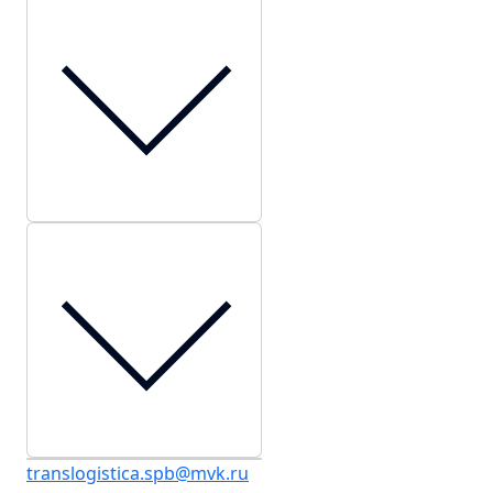
translogistica.spb@mvk.ru