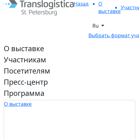
Назад
О
Участн
выставке
Ru
Выбрать формат уч
О выставке
Участникам
Посетителям
Пресс-центр
Программа
О выставке