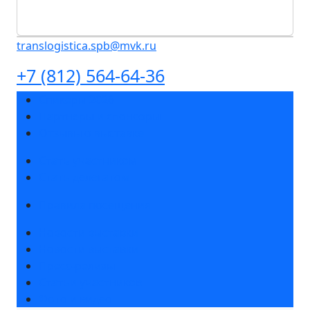
translogistica.spb@mvk.ru
+7 (812) 564-64-36
Спикеры 2026
Партнеры и спонсоры
Отзывы о выставке
Стать участником
Стать делегатом
Правила посещения
Новости выставки
Новости выставки
Пресс-релизы
Статьи участников
Фото и видео