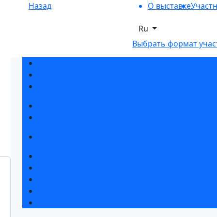
Назад
О выставке
Участ
Ru
Выбрать формат учас
Спикеры 2026
Партнеры и спонсоры
Отзывы о выставке
Стать участником
Стать делегатом
Правила посещения
Новости выставки
Новости выставки
Пресс-релизы
Статьи участников
Фото и видео