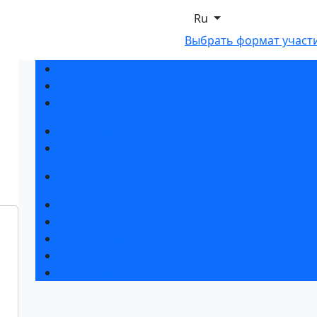
Ru
Выбрать формат участ
Спикеры 2026
Партнеры и спонсоры
Отзывы о выставке
Стать участником
Стать делегатом
Правила посещения
Новости выставки
Новости выставки
Пресс-релизы
Статьи участников
Фото и видео