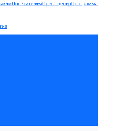
никам
Посетителям
Пресс-центр
Программа
тия