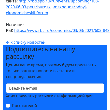
сайта:
http://fbd.spb.ru/ru/events/upcoming/108-
2020-06-03-peterburgskij-mezhdunarodnyj-
ekonomicheskij-forum
Источник:
РБК
https://www.rbc.ru/economics/03/03/2021/603f84
← к списку новостей
Подпишитесь на нашу
рассылку
Ценим ваше время, поэтому будем присылать
только важные новости выставки и
спецпредложения.
Хочу получать рассылки с информацией для:
Посетителей