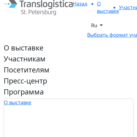
Назад
О
Участн
выставке
Ru
Выбрать формат уч
О выставке
Участникам
Посетителям
Пресс-центр
Программа
О выставке