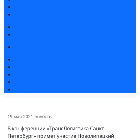
Партнеры и спонсоры
Отзывы о выставке
Стать участником
Стать делегатом
Правила посещения
Новости выставки
Новости выставки
Пресс-релизы
Статьи участников
Фото и видео
19 мая 2021
новость
В конференции «ТрансЛогистика Санкт-
Петербург» примет участие Новолипецкий