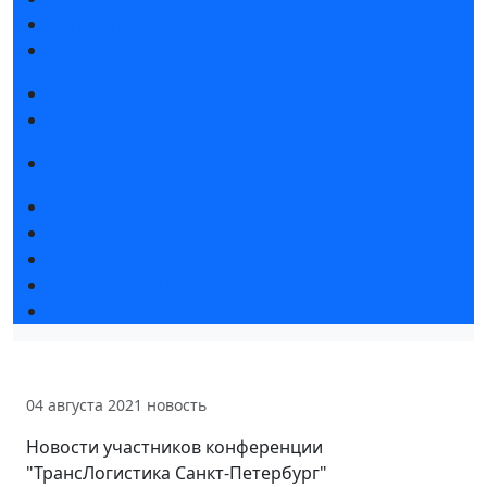
Партнеры и спонсоры
Отзывы о выставке
Стать участником
Стать делегатом
Правила посещения
Новости выставки
Новости выставки
Пресс-релизы
Статьи участников
Фото и видео
04 августа 2021
новость
Новости участников конференции
"ТрансЛогистика Санкт-Петербург"