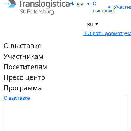
Назад
О
Участн
выставке
Ru
Выбрать формат уч
О выставке
Участникам
Посетителям
Пресс-центр
Программа
О выставке