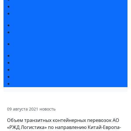
Партнеры и спонсоры
Отзывы о выставке
Стать участником
Стать делегатом
Правила посещения
Новости выставки
Новости выставки
Пресс-релизы
Статьи участников
Фото и видео
09 августа 2021
новость
Объем транзитных контейнерных перевозок АО
«РЖД Логистика» по направлению Китай-Европа-