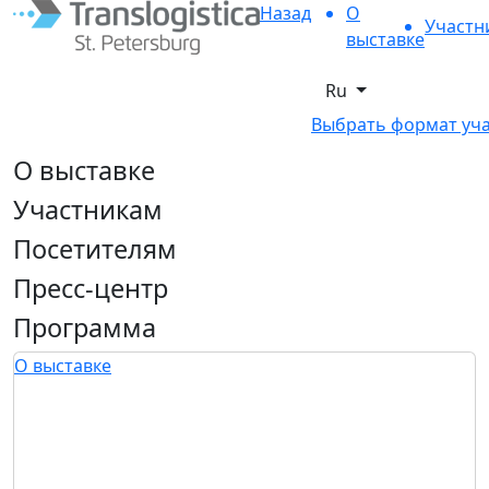
Назад
О
Участн
выставке
Ru
Выбрать формат уч
О выставке
Участникам
Посетителям
Пресс-центр
Программа
О выставке