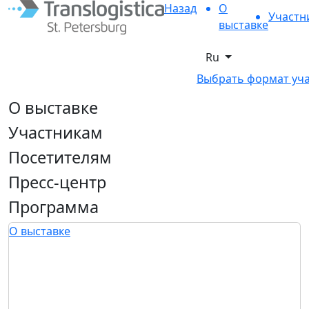
Назад
О
Участн
выставке
Ru
Выбрать формат уч
О выставке
Участникам
Посетителям
Пресс-центр
Программа
О выставке