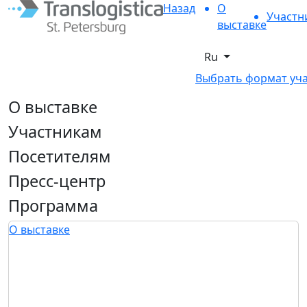
Назад
О
Участн
выставке
Ru
Выбрать формат уч
О выставке
Участникам
Посетителям
Пресс-центр
Программа
О выставке