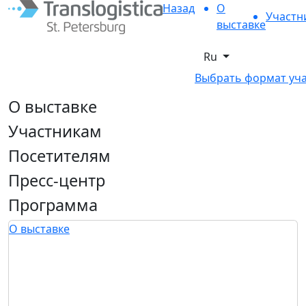
Назад
О
Участн
выставке
Ru
Выбрать формат уч
О выставке
Участникам
Посетителям
Пресс-центр
Программа
О выставке