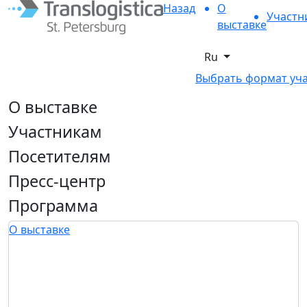
Назад
О
Участн
выставке
Ru
Выбрать формат уч
О выставке
Участникам
Посетителям
Пресс-центр
Программа
О выставке