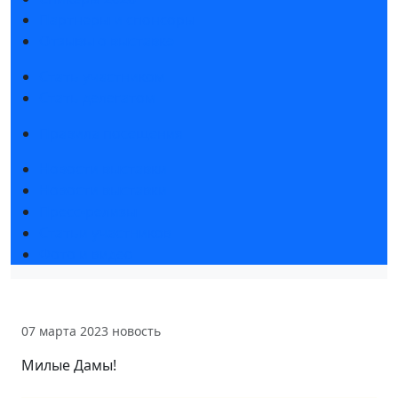
Партнеры и спонсоры
Отзывы о выставке
Стать участником
Стать делегатом
Правила посещения
Новости выставки
Новости выставки
Пресс-релизы
Статьи участников
Фото и видео
07 марта 2023
новость
Милые Дамы!