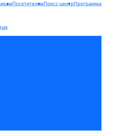
никам
Посетителям
Пресс-центр
Программа
тия