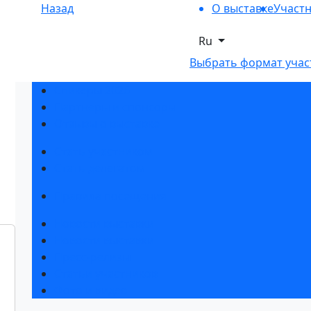
Назад
О выставке
Участ
Ru
Выбрать формат учас
Спикеры 2026
Партнеры и спонсоры
Отзывы о выставке
Стать участником
Стать делегатом
Правила посещения
Новости выставки
Новости выставки
Пресс-релизы
Статьи участников
Фото и видео