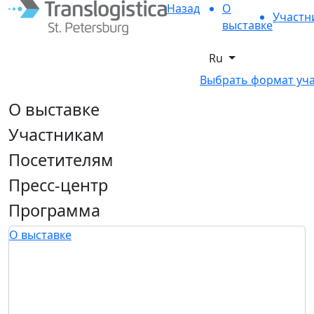
Назад
О
Участн
выставке
Ru
Выбрать формат уч
О выставке
Участникам
Посетителям
Пресс-центр
Программа
О выставке