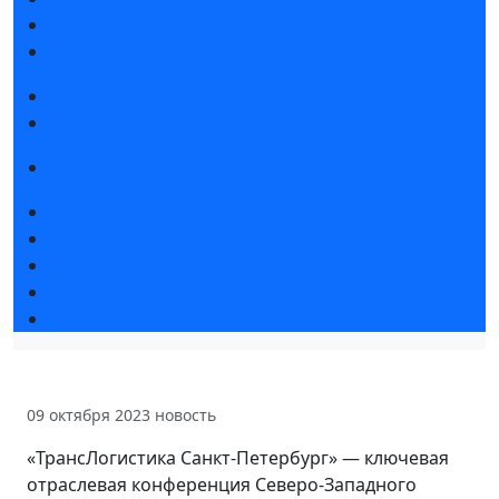
Партнеры и спонсоры
Отзывы о выставке
Стать участником
Стать делегатом
Правила посещения
Новости выставки
Новости выставки
Пресс-релизы
Статьи участников
Фото и видео
09 октября 2023
новость
«ТрансЛогистика Санкт-Петербург» — ключевая
отраслевая конференция Северо-Западного